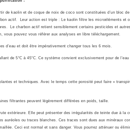
purification :
rtir de kaolin et de coque de noix de coco sont constituées d’un bloc de 
rbon actif. Leur action est triple : Le kaolin filtre les microéléments e
res. Le charbon actif retient sensiblement certains pesticides et autres
on, vous pouvez vous référer aux analyses en libre téléchargement.
tres d’eau et doit être impérativement changer tous les 6 mois.
llant de 5°C à 45°C. Ce système convient exclusivement pour de l’eau po
olantes et techniques. Avec le temps cette porosité peut faire « transpir
aines filtrantes peuvent légèrement différées en poids, taille.
brute extérieure. Elle peut présenter des irrégularités de teinte due à la
des auréoles ou traces blanches. Ces traces sont dues aux minéraux conten
 émaillée. Ceci est normal et sans danger. Vous pourrez atténuer ou élim