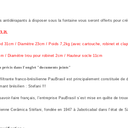
antidérapants à disposer sous la fontaine vous seront offerts pour crée
 3,2L
d 31cm / Diamètre 23cm / Poids 7,2kg (avec cartouche, robinet et clap
cm / Diamètre trou pour robinet 2cm / Hauteur socle 11cm
ts précis
dans l'onglet "documents joints"
 filtrante franco-brésilienne PauBrasil est principalement constituée de 
mant brésilien : Stefani !!!
voir-faire français, l’entreprise PauBrasil s’est mise en quête de trouv
silienne Cerâmica Stéfani, fondée en 1947 à Jaboticabal dans l’état de Sã