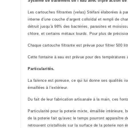
Système de traitement de l’eau avec triple action de 
Les cartouches filtrantes (velas) Stéfani élaborées à pa
interne d’une couche d’argent colloïdal et rempli de cha
détruit jusqu’à 98% des bactéries, parasites et moisissu
chlore, et certains métaux lourds. Pour plus de précisi
Chaque cartouche filtrante est prévue pour filtrer 500 li
Cette fontaine à eau est prévue pour des températures a
Particularités.
La faïence est poreuse, ce qui lui donne ses qualités is
émaillées à l’extérieur
.
Du fait de leur fabrication artisanale à la main, ces font
Particularité pour la poterie mixte, émaillée intérieure, 
de la poterie fait qu'avec le temps pourront apparaître 
retrouvent cristallisés sur la surface de la poterie non