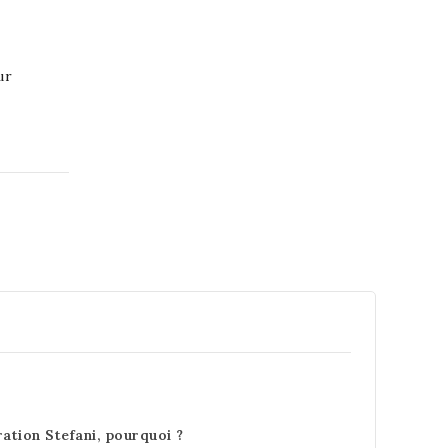
ur
ration Stefani, pourquoi ?