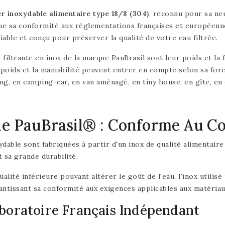
er inoxydable alimentaire type 18/8 (304)
, reconnu pour sa neu
que sa conformité aux réglementations françaises et européenn
iable et conçu pour préserver la qualité de votre eau filtrée.
iltrante en inox de la marque PauBrasil sont leur poids et la fa
e poids et la maniabilité peuvent entrer en compte selon sa forc
, en camping-car, en van aménagé, en tiny house, en gîte, en 
le PauBrasil® : Conforme Au Co
ydable sont fabriquées à partir d'un inox de qualité alimentair
t sa grande durabilité.
alité inférieure pouvant altérer le goût de l'eau, l'inox utilis
rantissant sa conformité aux exigences applicables aux matériau
boratoire Français Indépendant