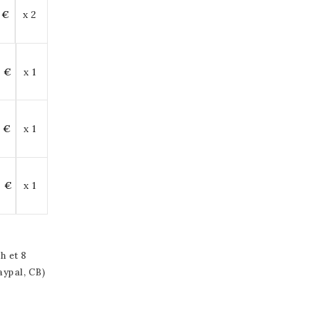
 €
x 2
8 €
x 1
6 €
x 1
0 €
x 1
h et 8
aypal, CB)