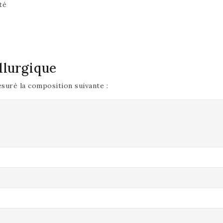
té
llurgique
suré la composition suivante :