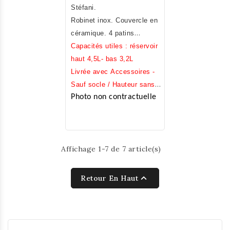
main. Fabrication Française
Stéfani.
Robinet inox. Couvercle en
céramique. 4 patins
(offerts) à disposer sous la
Capacités utiles : réservoir
cuve basse.
haut 4,5L- bas 3,2L
Livrée avec Accessoires -
Sauf socle / Hauteur sans
Photo non contractuelle
socle 31cm / Diamètre
23cm / Poids 7,2kg.
Affichage 1-7 de 7 article(s)

Retour En Haut