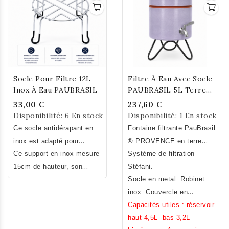
Socle Pour Filtre 12L
Filtre À Eau Avec Socle
Inox À Eau PAUBRASIL
PAUBRASIL 5L Terre
Cuite Émaillée Lilas
33,00 €
237,60 €
Disponibilité:
6 En stock
Disponibilité:
1 En stock
Ce socle antidérapant en
Fontaine filtrante PauBrasil
inox est adapté pour
® PROVENCE en terre
recevoir les fontaines
Ce support en inox mesure
cuite émaillée Lilas. Fait
Système de filtration
filtrantes à eau en inox de
15cm de hauteur, son
main.Fabrication Française
Stéfani.
12L PAUBRASIL. Il peut
diamètre intérieur est de
Socle en metal. Robinet
également servir de support
23.5cm.
inox. Couvercle en
pour d'autres marques de
céramique.
Capacités utiles : réservoir
fontaines filtrantes.
haut 4,5L- bas 3,2L