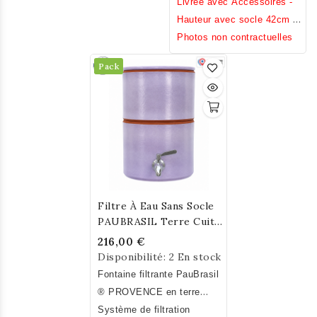
Livrée avec Accessoires -
Hauteur avec socle 42cm /
Hauteur sans socle 31cm /
Photos non contractuelles
Diamètre 23cm / Poids
Pack
7,2kg.
Filtre À Eau Sans Socle
PAUBRASIL Terre Cuite
Lilas 5L
216,00 €
Disponibilité:
2 En stock
Fontaine filtrante PauBrasil
® PROVENCE en terre
cuite émaillée lilas. Fait
Système de filtration