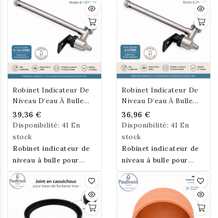
Robinet Indicateur De
Robinet Indicateur De
Niveau D’eau À Bulle
Niveau D’eau À Bulle
Pour Fontaine Filtrante
Pour Fontaine Filtrante
39,36 €
36,96 €
Inox 9 L / 12 L
Inox 6 L
Disponibilité:
41 En
Disponibilité:
41 En
stock
stock
Robinet indicateur de
Robinet indicateur de
niveau à bulle pour
niveau à bulle pour
fontaine filtrante inox
fontaine filtrante inox
PauBrasil et toutes
PauBrasil et toutes
marques.
Visualisez
marques.
Visualisez
facilement le niveau
facilement le niveau