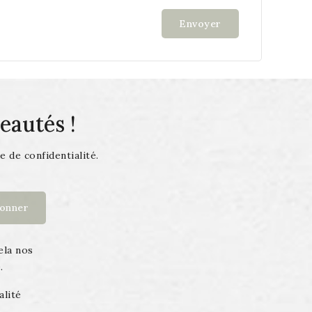
autés !
e de confidentialité.
ela nos
.
alité