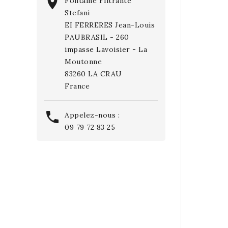

Fontaine Filtrante
Stefani
EI FERRERES Jean-Louis
PAUBRASIL - 260
impasse Lavoisier - La
Moutonne
83260 LA CRAU
France

Appelez-nous :
09 79 72 83 25