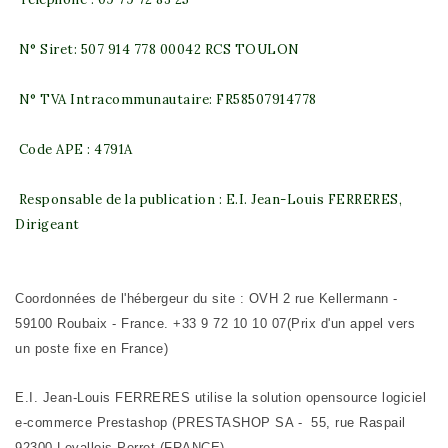
N° Siret: 507 914 778 00042 RCS TOULON
N° TVA Intracommunautaire: FR58507914778
Code APE : 4791A
Responsable de la publication : E.I. Jean-Louis FERRERES,
Dirigeant
Coordonnées de l'hébergeur du site : OVH 2 rue Kellermann -
59100 Roubaix - France. +33 9 72 10 10 07(Prix d'un appel vers
un poste fixe en France)
E.I. Jean-Louis FERRERES utilise la solution opensource logiciel
e-commerce Prestashop (PRESTASHOP SA - 55, rue Raspail
92300 Levallois-Perret (FRANCE)