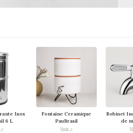
trante Inox
Fontaine Ceramique
Robinet In
il 6 L
PauBrasil
de m
 +
Voir +
V