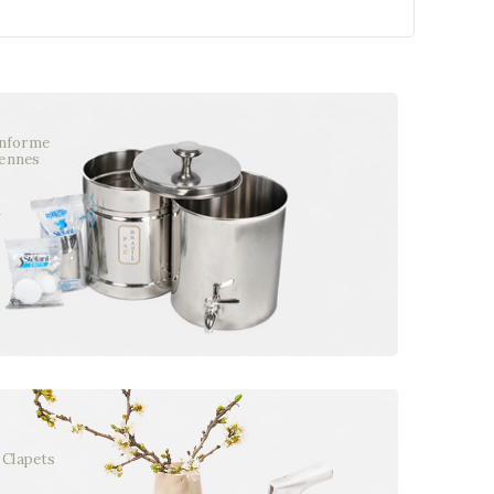
onforme
ennes
x
 Clapets