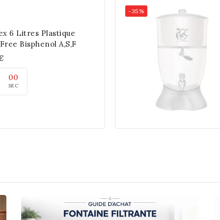
-35%
ex 6 Litres Plastique
 Free Bisphenol A,S,F
 €
0
00
N
SEC
Add To Cart