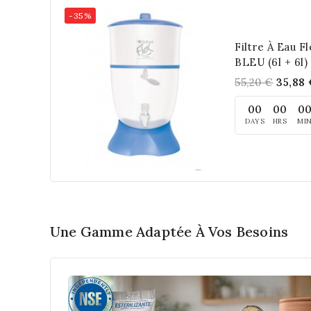
-35%
Filtre À Eau Fl
BLEU (6l + 6l)
55,20 €
35,88
00
00
0
DAYS
HRS
MI
Add To Cart
Une Gamme Adaptée À Vos Besoins