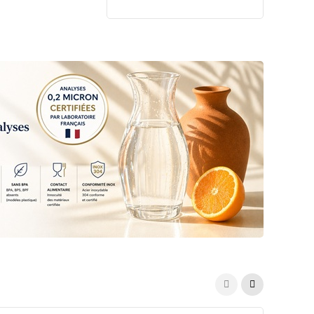
✔ Plastique résistant, sans
Bisphénol A, S ni F
✔ Installation rapide et
simple