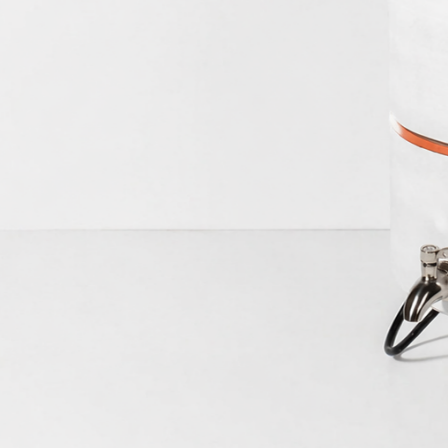
La Fontain
Inox PauBr
Conçues en acier inoxydable con
légères, incassables et d'un entr
s'adapter à tous les foyers.
+ D'infos