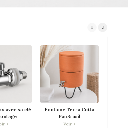
Fontain
ox avec sa clé
Fontaine Terra Cotta
ontage
PauBrasil
oir +
Voir +