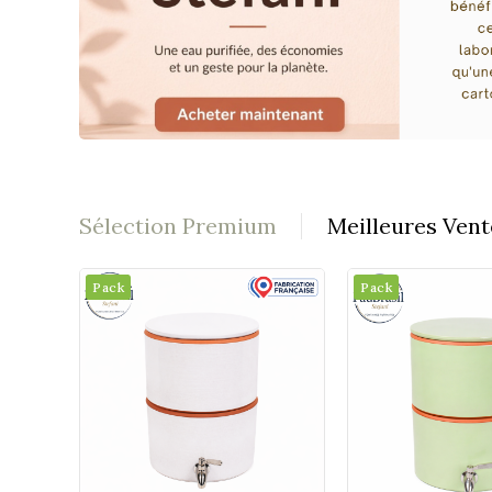
Sélection Premium
Meilleures Vent
Pack
Pack
Pack
Pack