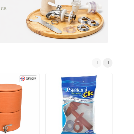
res
Pack