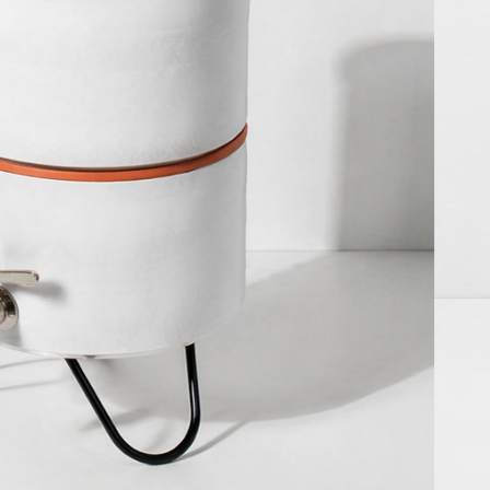
e Filtrante
asil
forme aux normes européennes, nos fontaines inox 
etien exemplaire. Disponibles en 6L, 9L et 12L pour