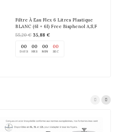
-35
Filtre À Eau Flex 6 Litres Plastique
BLANC (6l + 6l) Free Bisphenol A,S,F
55,20 €
35,88 €
00
00
00
00
DAYS
HRS
MIN
SEC
Fontaine