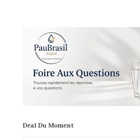
✔ Plastique résis
inférieur de votre fontaine
Bisphénol A, S ni
filtrante. Il régule
✔ Installation ra
automatiquement le niveau
simple
d’eau filtrée et évite les
écoulements indésirables
lorsque la cuve basse est
pleine.
Deal Du Moment