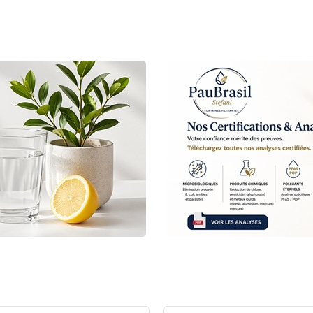
tant, sans
 F
pide et