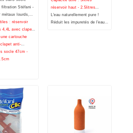
iltration Stéfani -
kg (avec cartouche, robinet et
réservoir haut - 2.5litres
r métaux lourds,
clapet).
réservoir bas.
L'eau naturellement pure !
Hauteur entre la base
chlore, bacteries
iles : réservoir
et le robinet: 12 cm
Réduit les impuretés de l'eau –
alyses)
s 4,4L avec clapet,
Filtre à eau Economique -
 une cartouche
Durabilité et Qualité - Filtre à
 clapet anti-
eau écologique garanti Sans
, un robinet inox,
s socle 47cm -
Bisphénol A, S, F
r antidérapant.
9.5cm