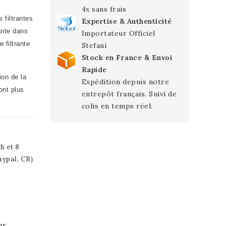
4x sans frais
 filtrantes
Expertise & Authenticité
ante dans
Importateur Officiel
 filtrante
Stefani
Stock en France & Envoi
Rapide
ion de la
Expédition depuis notre
ont plus
entrepôt français. Suivi de
colis en temps réel.
h et 8
aypal, CB)
ur