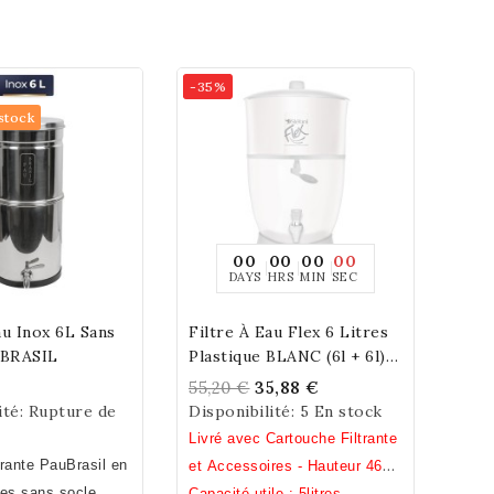
-35%
stock
00
00
00
00
DAYS
HRS
MIN
SEC
au Inox 6L Sans
Filtre À Eau Flex 6 Litres
er Au Panier
Add To Cart
UBRASIL
Plastique BLANC (6l + 6l)
Free Bisphenol A,S,F
55,20 €
35,88 €
ité:
Rupture de
Disponibilité:
5 En stock
Livré avec Cartouche Filtrante
trante PauBrasil en
et Accessoires -
Hauteur 46
res sans socle
cm / Diamètre 23 cm / Poids 1
Capacité utile : 5litres