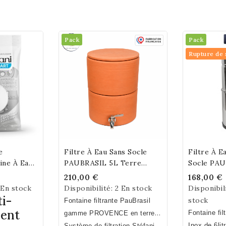
Pack
Pack
Rupture de 
e
Filtre À Eau Sans Socle
Filtre À E
art
Add To Cart
Ajout
ine À Eau
PAUBRASIL 5L Terre
Socle PA
Cuite Brute - Émaillée
210,00 €
168,00 €
 En stock
Disponibilité:
2 En stock
Disponibil
i-
stock
Fontaine filtrante PauBrasil
ent
Fontaine fil
gamme PROVENCE
en terre
Inox de 6lit
cuite : extérieur brut - intérieur
Système de filtration Stéfani