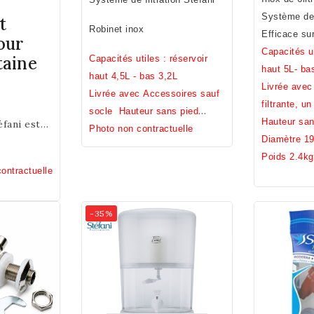
Système de f
émaillé.
Fabrication Française
t
Robinet inox
Efficace su
et artisanale.
our
pesticides, 
Capacités ut
taine
Capacités utiles : réservoir
... (voir an
haut 5L- ba
haut 4,5L - bas 3,2L
5L sans.
Livrée avec
Livrée avec Accessoires sauf
filtrante, un
socle
Hauteur sans pied
débordement
Hauteur san
fani est
31cm / Diamètre 23cm / Poids
Photo non contractuelle
un joint noi
Diamètre 1
sentiel
7,2kg
êcher tout
Poids 2.4kg
ontractuelle
réservoir
re fontaine
le
-35%
 le niveau
vite les
ésirables
basse est