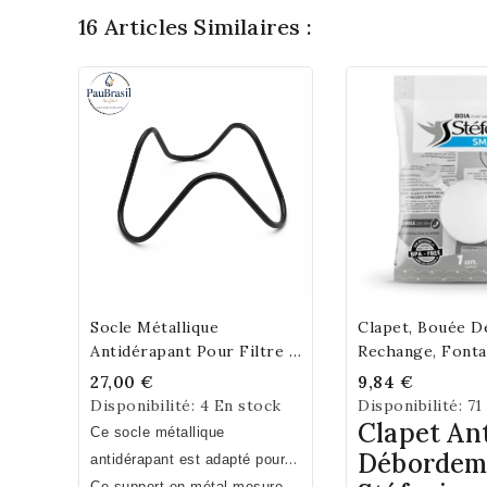
16 Articles Similaires :
Socle Métallique
Clapet, Bouée D
Add To Cart
Add To C
Antidérapant Pour Filtre À
Rechange, Fonta
Eau PAUBRASIL Terre
Stéfani
27,00 €
9,84 €
Cuite
Disponibilité:
4 En stock
Disponibilité:
71
Clapet Ant
Ce socle métallique
Débordem
antidérapant est adapté pour
recevoir les fontaines à eau
Ce support en métal mesure