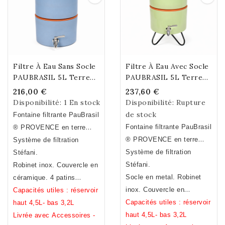
fontaine. Compatible
Bisphénol A, S et F
avec les modèles 6
litres.
Attention : ce
robinet n’est pas un
dispositif anti-
débordement.
Filtre À Eau Sans Socle
Filtre À Eau Avec Socle
PAUBRASIL 5L Terre
PAUBRASIL 5L Terre
Cuite Émaillée Bleue
Cuite Émaillée Verte
216,00 €
237,60 €
Disponibilité:
1 En stock
Disponibilité:
Rupture
de stock
Fontaine filtrante PauBrasil
Fontaine filtrante PauBrasil
® PROVENCE en terre
® PROVENCE en terre
cuite émaillée bleue. Fait
Système de filtration
cuite émaillée vert
Système de filtration
main. Fabrication Française
Stéfani.
pistache. Fait
Stéfani.
Robinet inox. Couvercle en
main.Fabrication Française
Socle en metal. Robinet
céramique. 4 patins
inox. Couvercle en
(offerts) à disposer sous la
Capacités utiles : réservoir
céramique.
Capacités utiles : réservoir
cuve basse.
haut 4,5L- bas 3,2L
haut 4,5L- bas 3,2L
Livrée avec Accessoires -