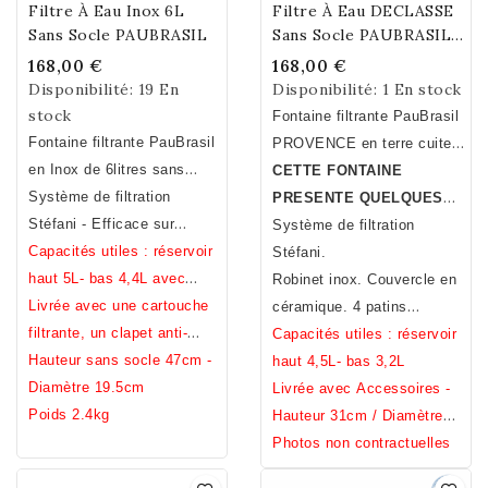
Filtre À Eau Inox 6L
Filtre À Eau DECLASSE
Sans Socle PAUBRASIL
Sans Socle PAUBRASIL
5L Terre Cuite Émaillée
168,00 €
168,00 €
Blanche
Disponibilité:
19 En
Disponibilité:
1 En stock
stock
Fontaine filtrante PauBrasil
Fontaine filtrante PauBrasil
PROVENCE en terre cuite
en Inox de 6litres sans
émaillée blanche. Fait
CETTE FONTAINE
socle
Système de filtration
main.Fabrication Française
PRESENTE QUELQUES
Stéfani - Efficace sur
DEFAUTS MINEURS .
Système de filtration
métaux lourds, pesticides,
Capacités utiles : réservoir
Stéfani.
chlore, bacteries ... (voir
haut 5L- bas 4,4L avec
Robinet inox. Couvercle en
analyses)
clapet, 5L sans.
Livrée avec une cartouche
céramique. 4 patins
filtrante, un clapet anti-
(offerts) à disposer sous la
Capacités utiles : réservoir
débordement, un robinet
Hauteur sans socle 47cm -
cuve basse.
haut 4,5L- bas 3,2L
inox, un joint noir
Diamètre 19.5cm
Livrée avec Accessoires -
antidérapant.
Poids 2.4kg
Hauteur 31cm / Diamètre
23cm
Photos non contractuelles