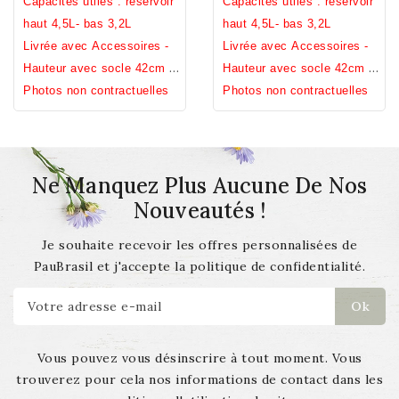
céramique.
Capacités utiles : réservoir
céramique.
Capacités utiles : réservoir
haut 4,5L- bas 3,2L
haut 4,5L- bas 3,2L
Livrée avec Accessoires -
Livrée avec Accessoires -
Hauteur avec socle 42cm /
Hauteur avec socle 42cm /
Hauteur sans socle 31cm /
Photos non contractuelles
Hauteur sans socle 31cm /
Photos non contractuelles
Diamètre 23cm / Poids
Diamètre 23cm / Poids
7,2kg.
7,2kg.
Ne Manquez Plus Aucune De Nos
Nouveautés !
Je souhaite recevoir les offres personnalisées de
PauBrasil et j'accepte la politique de confidentialité.
Vous pouvez vous désinscrire à tout moment. Vous
trouverez pour cela nos informations de contact dans les