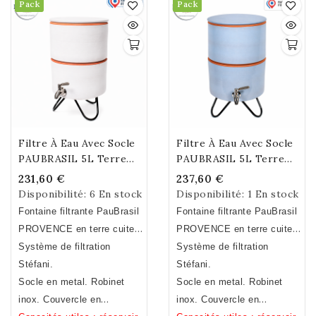
Pack
Pack
cl.
dureté de l'eau. Sans
lourds, hydrocarbures,
Bisphénol A, S, F.
pesticides, insecticides
Biodégradable.
... Certification NSF ®
Filtre À Eau Avec Socle
Filtre À Eau Avec Socle
PAUBRASIL 5L Terre
PAUBRASIL 5L Terre
Cuite Émaillée Blanche
Cuite Émaillée Bleue
231,60 €
237,60 €
Disponibilité:
6 En stock
Disponibilité:
1 En stock
Fontaine filtrante PauBrasil
Fontaine filtrante PauBrasil
PROVENCE en terre cuite
PROVENCE en terre cuite
émaillée blanche. Fait
Système de filtration
émaillée bleue. Fait
Système de filtration
main.Fabrication Française
Stéfani.
main.Fabrication Française
Stéfani.
Socle en metal. Robinet
Socle en metal. Robinet
inox. Couvercle en
inox. Couvercle en