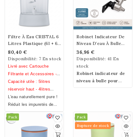
Filtre À Eau CRISTAL 6
Robinet Indicateur De
Litres Plastique (6l + 6l)
Niveau D’eau À Bulle
Free Bisphenol A,S,F
Pour Fontaine Filtrante
80,40 €
36,96 €
Inox 6 L
Disponibilité:
7 En stock
Disponibilité:
41 En
stock
Livré avec Cartouche
Robinet indicateur de
Filtrante et Accessoires -
niveau à bulle pour
Hauteur 41 cm / Diamètre
Capacité utile : 5litres
fontaine filtrante inox
27 cm / Poids 1.8 kg (avec
réservoir haut - 4litres
PauBrasil et toutes
cartouche, robinet et
réservoir bas.
L'eau naturellement pure !
marques.
Visualisez
clapet).
Réduit les impuretés de
facilement le niveau
l'eau – Filtre à eau
Pack
d’eau grâce à son tube
Pack
Economique - Durabilité et
en verre et optimisez la
Rupture de stock
Qualité - Filtre à eau
capacité utile de votre
écologique garanti Sans