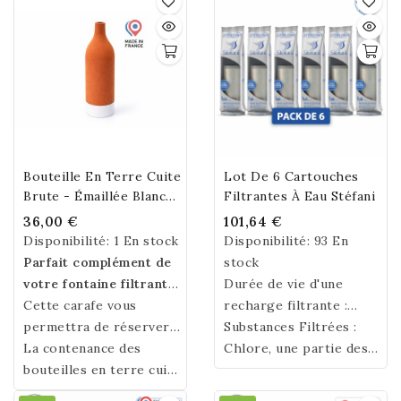
Bouteille En Terre Cuite
Lot De 6 Cartouches
Brute - Émaillée Blanche
Filtrantes À Eau Stéfani
750 Ml Environ
36,00 €
101,64 €
Disponibilité:
1 En stock
Disponibilité:
93 En
Parfait complément de
stock
votre fontaine filtrante,
Durée de vie d'une
la bouteille en terre
Cette carafe vous
recharge filtrante :
cuite, faite à la main, de
permettra de réserver
environ 500 litres. Il est
Substances Filtrées :
fabrication française,
et aérer suffisamment
La contenance des
conseillé de changer la
Chlore, une partie des
rafraichira votre eau de
d’eau pour toute la
bouteilles en terre cuite
recharge filtrante tous
contaminants présents
4 à 8° Celsius.
journée.
est de plus ou moins 75
les 4 à 6 mois selon la
dans certains métaux