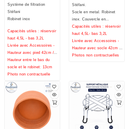
terre cuite : extérieur brut -
Système de filtration
main.Fabrication Française
Stéfani.
intérieur émaillé.
Stéfani
Fait main.
Socle en metal. Robinet
Fabrication Française
Robinet inox
inox. Couvercle en
céramique.
Capacités utiles : réservoir
Capacités utiles : réservoir
haut 4,5L- bas 3,2L
haut 4,5L - bas 3,2L
Livrée avec Accessoires -
Livrée avec Accessoires -
Hauteur avec socle 42cm /
Hauteur avec pied 42cm /
Hauteur sans socle 31cm /
Photos non contractuelles
Hauteur sans pied 31cm /
Hauteur entre le bas du
Diamètre 23cm / Poids
Diamètre 23cm / Poids
socle et le robinet: 13cm
7,2kg.
7,2kg
Photo non contractuelle