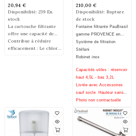
Stéfani
Cuite Brute - Émaillée
20,94 €
210,00 €
Disponibilité:
239 En
Disponibilité:
Rupture
stock
de stock
La cartouche filtrante
Fontaine filtrante PauBrasil
offre une capacité de
gamme PROVENCE
en
filtration d’environ
Contribue à réduire
500
terre cuite : extérieur brut -
Système de filtration
l d’eau
efficacement : Le chlore
, soit en moyenne
intérieur émaillé.
Stéfani
4 à 6 mois d’utilisation
et Jusqu’à
99.8 % des
,
Fabrication Française et
Robinet inox
selon la qualité et la
bactéries
artisanale.
dureté de l'eau. Pour
Capacités utiles : réservoir
garantir une efficacité
haut 4,5L - bas 3,2L
optimale, il est
Livrée avec Accessoires
recommandé de
sauf socle
Hauteur sans
remplacer la cartouche
pied 31cm / Diamètre 23cm
Photo non contractuelle
dans ce délai. Sans
/ Poids 7,2kg
Bisphénol A (BPA), S
(BPS), F (BPF).
Certification NSF ®