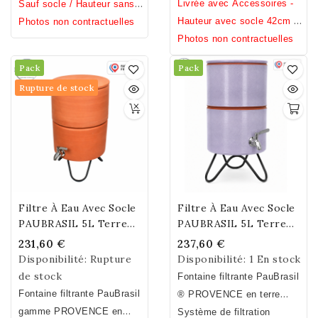
Livrée avec Accessoires -
Sauf socle
/ Hauteur sans
Hauteur avec socle 42cm /
socle 31cm / Diamètre
Photos non contractuelles
Hauteur sans socle 31cm /
Photos non contractuelles
23cm / Poids 7,2kg.
Diamètre 23cm / Poids
Pack
Pack
7,2kg.
Rupture de stock
Filtre À Eau Avec Socle
Filtre À Eau Avec Socle
PAUBRASIL 5L Terre
PAUBRASIL 5L Terre
Cuite Brute - Émaillée
Cuite Émaillée Lilas
231,60 €
237,60 €
Disponibilité:
Rupture
Disponibilité:
1 En stock
de stock
Fontaine filtrante PauBrasil
Fontaine filtrante PauBrasil
® PROVENCE en terre
gamme PROVENCE
en
cuite émaillée Lilas. Fait
Système de filtration