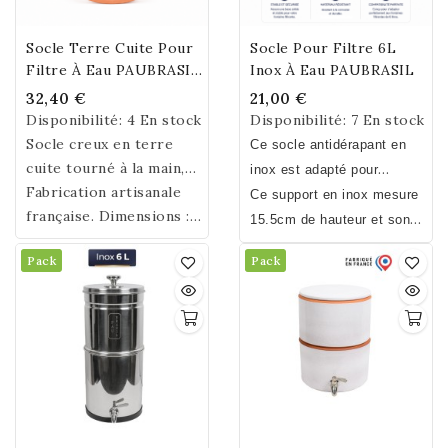
Socle Terre Cuite Pour
Socle Pour Filtre 6L
Filtre À Eau PAUBRASIL
Inox À Eau PAUBRASIL
Ceramique
32,40 €
21,00 €
Disponibilité:
4 En stock
Disponibilité:
7 En stock
Socle creux en terre
Ce socle antidérapant en
cuite tourné à la main,
inox est adapté pour
idéal pour surélever les
Fabrication artisanale
recevoir les fontaines
Ce support en inox mesure
fontaines en céramique
française. Dimensions :
filtrantes à eau en inox de
15.5cm de hauteur et son
PauBrasil. Sa cavité peut
Ø 19,5 cm × H 8,5 cm.
6L PAUBRASIL. Il peut
diamètre est de 20cm pour
Pack
Pack
accueillir jusqu'à 1 kg de
Poids : 1 kg.
également servir de support
un poids de 450g.
quartz, minéraux ou
pour d'autres marques de
aimants selon vos
fontaines filtrantes.
pratiques.