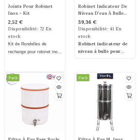
Joints Pour Robinet
Robinet Indicateur De
Inox - Kit
Niveau D’eau À Bulle
Pour Fontaine Filtrante
2,52 €
39,36 €
Inox 9 L / 12 L
Disponibilité:
72 En
Disponibilité:
41 En
stock
stock
Robinet indicateur de
Kit de Rondelles de
niveau à bulle pour
rechange pour robinet inox :
fontaine filtrante inox
2 rondelles en silicone + 2
PauBrasil et toutes
rondelles en acier
marques.
Visualisez
inoxydable
Pack
Pack
facilement le niveau
d’eau grâce à son tube
en verre et optimisez la
capacité utile de votre
fontaine. Compatible
avec les modèles 9 / 12
litres.
Attention : ce
robinet n’est pas un
Filtre À Eau Sans Socle
Filtre À Eau 9L Inox