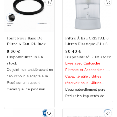
Joint Pour Base De
Filtre À Eau CRISTAL 6
Filtre À Eau 12L Inox
Litres Plastique (6l + 6l)
Free Bisphenol A,S,F
9,60 €
80,40 €
Disponibilité:
18 En
Disponibilité:
7 En stock
stock
Livré avec Cartouche
Ce joint noir antidérapant en
Filtrante et Accessoires -
caoutchouc s’adapte à la
Hauteur 41 cm / Diamètre
Capacité utile : 5litres
base du compartiment
Posé sur un support
27 cm / Poids 1.8 kg (avec
réservoir haut - 4litres
inférieur de votre fontaine
métallique, ce
joint noir
cartouche, robinet et
réservoir bas.
L'eau naturellement pure !
inox quelque soit la marque
protègera votre fontaine
clapet).
Réduit les impuretés de
à condition de prêter
inox de tous conflits
l'eau – Filtre à eau
attention au diamètre
(conductivité électrique,
Economique - Durabilité et
choisi. Diamètre 24 cm.
corrosion galvanique,
Qualité - Filtre à eau