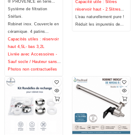
® PROVENCE en terre
Hauteur 46 cm / Diamètre
Capacité utile : 5litres
cuite émaillée verte. Fait
Système de filtration
23 cm / Poids 1 kg (avec
réservoir haut - 2.5litres
main. Fabrication Française
Stéfani.
cartouche, robinet et
réservoir bas.
L'eau naturellement pure !
Robinet inox. Couvercle en
clapet).
Réduit les impuretés de
Hauteur entre la
céramique. 4 patins
base et le robinet: 12 cm
l'eau – Filtre à eau
(offerts) à disposer sous la
Capacités utiles : réservoir
Economique - Durabilité et
cuve basse.
haut 4,5L- bas 3,2L
Qualité - Filtre à eau
Livrée avec Accessoires -
écologique garanti Sans
Sauf socle / Hauteur sans
Bisphénol A, S, F
socle 31cm / Diamètre
Photos non contractuelles
23cm / Poids 7,2kg.