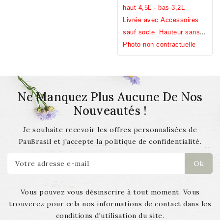
haut 4,5L - bas 3,2L
Qualité - Filtre à eau
Livrée avec Accessoires
écologique garanti Sans
sauf socle
Hauteur sans
Bisphénol A, S, F
pied 31cm / Diamètre 23cm
Photo non contractuelle
/ Poids 7,2kg
Ne Manquez Plus Aucune De Nos
Nouveautés !
Je souhaite recevoir les offres personnalisées de
PauBrasil et j'accepte la politique de confidentialité.
Vous pouvez vous désinscrire à tout moment. Vous
trouverez pour cela nos informations de contact dans les
conditions d'utilisation du site.