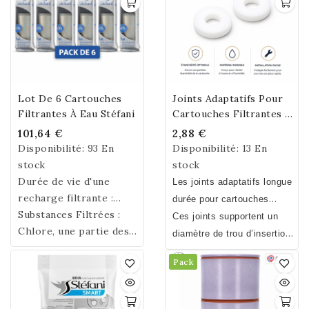
Compatible Fontaine
Filtrante 12 à 17 mm -
Certification NSF ®
Lot De 6 Cartouches
Joints Adaptatifs Pour
Filtrantes À Eau Stéfani
Cartouches Filtrantes -
Lot De 2
101,64 €
2,88 €
Disponibilité:
93 En
Disponibilité:
13 En
stock
stock
Durée de vie d'une
Les joints adaptatifs longue
recharge filtrante :
durée pour cartouches
environ 500 litres. Il est
Substances Filtrées :
filtrantes Stefani permettent
Ces joints supportent un
conseillé de changer la
Chlore, une partie des
d’adapter votre cartouche
diamètre de trou d’insertion
recharge filtrante tous
contaminants présents
filtrante dans une fontaine
de la cartouche entre 11 et
Pack
les 4 à 6 mois selon la
dans certains métaux
filtrante en céramique ou
21 millimètres.
Ces joints
dureté de l'eau. Sans
lourds, hydrocarbures,
une fontaine filtrante inox
sont plus pérennes.
Bisphénol A, S, F.
pesticides, insecticides
autre que la marque