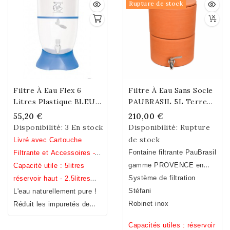
Rupture de stock
Filtre À Eau Flex 6
Filtre À Eau Sans Socle
Litres Plastique BLEU
PAUBRASIL 5L Terre
(6l + 6l) Free Bisphenol
Cuite Brute - Émaillée
55,20 €
210,00 €
A,S,F
Disponibilité:
3 En stock
Disponibilité:
Rupture
de stock
Livré avec Cartouche
Fontaine filtrante PauBrasil
Filtrante et Accessoires -
gamme PROVENCE
en
Hauteur 46 cm / Diamètre
Capacité utile : 5litres
terre cuite : extérieur brut -
Système de filtration
23 cm / Poids 1 kg (avec
réservoir haut - 2.5litres
intérieur émaillé.
Stéfani
cartouche, robinet et
réservoir bas.
L'eau naturellement pure !
Fabrication Française et
Robinet inox
clapet).
Réduit les impuretés de
Hauteur entre la
artisanale.
base et le robinet: 12 cm
l'eau – Filtre à eau
Capacités utiles : réservoir
Economique - Durabilité et