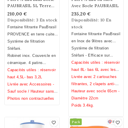
dispositif anti-
PAUBRASIL 5L Terre
Avec Socle PAUBRASIL
débordement.
Cuite Émaillée Blanche
210,00 €
235,20 €
Disponibilité:
3 En stock
Disponibilité:
10 En
stock
Fontaine filtrante PauBrasil
Fontaine filtrante PauBrasil
PROVENCE en terre cuite
en Inox de 9litres avec
émaillée blanche. Fait main.
Système de filtration
socle.
Système de filtration
Fabrication Française
Stéfani.
Stéfani - Efficace sur
Robinet inox. Couvercle en
métaux lourds, pesticide,
Capacités utiles : réservoir
céramique. 4 patins
chlore, hydrocarbures,
haut 8L- bas 6L avec les
(offerts) à disposer sous la
Capacités utiles : réservoir
bacteries ... (voir analyses)
clapets, 8,5L sans.
Livrée avec 2 cartouches
cuve basse.
haut 4,5L- bas 3,2L
filtrantes, 2 clapets anti-
Livrée avec Accessoires -
débordement, un robinet
Hauteur avec socle 65cm -
Sauf socle
/ Hauteur sans
inox, un pied.
Diamètre 22cm
socle 31cm / Diamètre
Photos non contractuelles
Poids 3.4kg.
23cm / Poids 7,2kg.
Pack