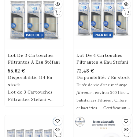
incompatibilité métallique).
écologique garanti Sans
Bisphénol A, S et F
Lot De 3 Cartouches
Lot De 4 Cartouches
Filtrantes À Eau Stéfani
Filtrantes À Eau Stéfani
55,62 €
72,48 €
Disponibilité:
114 En
Disponibilité:
7 En stock
stock
Durée de vie d'une
recharge
Lot de 3 Cartouches
filtrante
: environ 500 litres.
Filtrantes Stefani –
Il est conseillé de changer la
Substances Filtrées : Chlore
Bougies Filtre à Eau
recharge filtrante tous les 4 à
et bactéries ... Certification
Céramique 0,2 Micron –
6 mois selon la dureté de
NSF ®
Charbon Actif Noix de
l'eau. Sans Bisphénol A, S, F.
Coco & Argent Colloïdal
Biodégradable.
– 500 L par Cartouche –