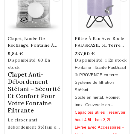
Biodégradable.
... Certification NSF ®
PauBrasil ou Stefani
.
Clapet, Bouée De
Filtre À Eau Avec Socle
Rechange, Fontaine À
PAUBRASIL 5L Terre
Eau Stéfani
Cuite Émaillée Lilas
9,84 €
237,60 €
Disponibilité:
60 En
Disponibilité:
1 En stock
stock
Fontaine filtrante PauBrasil
Clapet Anti-
® PROVENCE en terre
Débordement
cuite émaillée Lilas. Fait
Système de filtration
Stéfani – Sécurité
main.Fabrication Française
Stéfani.
Et Confort Pour
Socle en metal. Robinet
Votre Fontaine
inox. Couvercle en
Filtrante
céramique.
Capacités utiles : réservoir
Le clapet anti-
haut 4,5L- bas 3,2L
débordement Stéfani est
Livrée avec Accessoires -