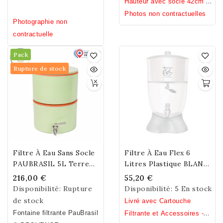
un accessoire essentiel
Hauteur avec socle 42cm /
conçu pour empêcher
Hauteur sans socle 31cm /
Photos non contractuelles
Photographie non
tout débordement du
Diamètre 23cm / Poids
contractuelle
réservoir inférieur de
7,2kg.
votre fontaine filtrante.
Pack
Il régule
Rupture de stock
automatiquement le
niveau d’eau filtrée et
évite les écoulements
indésirables lorsque la
cuve basse est pleine.
Filtre À Eau Sans Socle
Filtre À Eau Flex 6
PAUBRASIL 5L Terre
Litres Plastique BLANC
Cuite Émaillée Verte
(6l + 6l) Free Bisphenol
216,00 €
55,20 €
A,S,F
Disponibilité:
Rupture
Disponibilité:
5 En stock
de stock
Livré avec Cartouche
Fontaine filtrante PauBrasil
Filtrante et Accessoires -