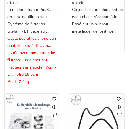
stock
stock
Fontaine filtrante PauBrasil
Ce joint noir antidérapant en
en Inox de 6litres sans
caoutchouc s’adapte à la
socle
Système de filtration
base du compartiment
Posé sur un support
Stéfani - Efficace sur
inférieur de votre fontaine
métallique, ce
joint noir
métaux lourds, pesticides,
Capacités utiles : réservoir
inox quelque soit la marque
protègera votre fontaine
chlore, bacteries ... (voir
haut 5L- bas 4,4L avec
à condition de prêter
inox de tous conflits
analyses)
clapet, 5L sans.
Livrée avec une cartouche
attention au diamètre
(conductivité électrique,
filtrante, un clapet anti-
choisi. Diamètre : 19 à 20
corrosion galvanique,
débordement, un robinet
Hauteur sans socle 47cm -
cm.
incompatibilité métallique).
inox, un joint noir
Diamètre 19.5cm
antidérapant.
Poids 2.4kg