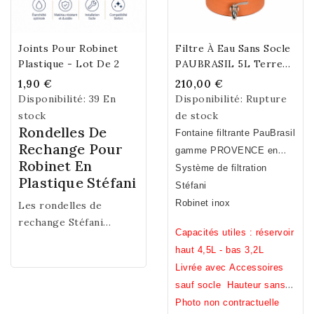
Joints Pour Robinet
Filtre À Eau Sans Socle
Plastique - Lot De 2
PAUBRASIL 5L Terre
Cuite Brute - Émaillée
1,90 €
210,00 €
Disponibilité:
39 En
Disponibilité:
Rupture
stock
de stock
Rondelles De
Fontaine filtrante PauBrasil
Rechange Pour
gamme PROVENCE
en
Robinet En
terre cuite : extérieur brut -
Système de filtration
Plastique Stéfani
intérieur émaillé.
Stéfani
Fabrication Française et
Robinet inox
Les rondelles de
artisanale.
rechange Stéfani
Capacités utiles : réservoir
assurent une parfaite
haut 4,5L - bas 3,2L
étanchéité au niveau de
Livrée avec Accessoires
l’emplacement du
sauf socle
Hauteur sans
robinet de votre
pied 31cm / Diamètre 23cm
Photo non contractuelle
fontaine filtrante. Elles