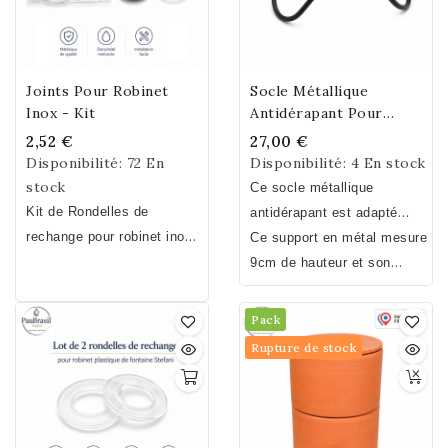
Joints Pour Robinet
Socle Métallique
Inox - Kit
Antidérapant Pour
Filtre À Eau PAUBRASIL
2,52 €
27,00 €
Terre Cuite
Disponibilité:
72 En
Disponibilité:
4 En stock
stock
Ce socle métallique
Kit de Rondelles de
antidérapant est adapté
rechange pour robinet inox :
pour recevoir les fontaines
Ce support en métal mesure
2 rondelles en silicone + 2
à eau PAUBRASIL en terre
9cm de hauteur et son
rondelles en acier
cuite gamme PROVENCE.
diamètre est de 20cm.
inoxydable
Il peut également servir de
Pack
support pour des plats
Rupture de stock
culinaires.