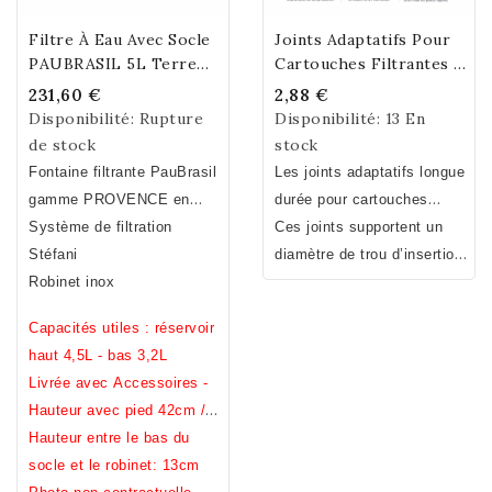
Filtre À Eau Avec Socle
Joints Adaptatifs Pour
PAUBRASIL 5L Terre
Cartouches Filtrantes -
Cuite Brute - Émaillée
Lot De 2
231,60 €
2,88 €
Disponibilité:
Rupture
Disponibilité:
13 En
de stock
stock
Fontaine filtrante PauBrasil
Les joints adaptatifs longue
gamme PROVENCE
en
durée pour cartouches
terre cuite : extérieur brut -
Système de filtration
filtrantes Stefani permettent
Ces joints supportent un
intérieur émaillé.
Stéfani
Fait main.
d’adapter votre cartouche
diamètre de trou d’insertion
Fabrication Française
Robinet inox
filtrante dans une fontaine
de la cartouche entre 11 et
filtrante en céramique ou
21 millimètres.
Ces joints
Capacités utiles : réservoir
une fontaine filtrante inox
sont plus pérennes.
haut 4,5L - bas 3,2L
autre que la marque
Livrée avec Accessoires -
PauBrasil ou Stefani
.
Hauteur avec pied 42cm /
Hauteur sans pied 31cm /
Hauteur entre le bas du
Diamètre 23cm / Poids
socle et le robinet: 13cm