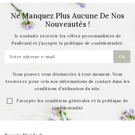
facilement le niveau
pour d'autres marques de
d’eau grâce à son tube
Ne Manquez Plus Aucune De Nos
fontaines filtrantes.
en verre et optimisez la
Nouveautés !
capacité utile de votre
fontaine. Compatible
Je souhaite recevoir les offres personnalisées de
avec les modèles 9 / 12
PauBrasil et j'accepte la politique de confidentialité.
litres.
Attention : ce
robinet n’est pas un
dispositif anti-
débordement.
Vous pouvez vous désinscrire à tout moment. Vous
trouverez pour cela nos informations de contact dans les
conditions d'utilisation du site.
J'accepte les conditions générales et la politique de
confidentialité