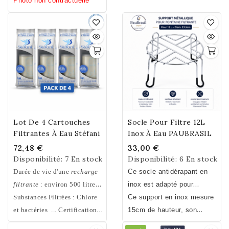
7,2kg
Photo non contractuelle
Lot De 4 Cartouches
Socle Pour Filtre 12L
Filtrantes À Eau Stéfani
Inox À Eau PAUBRASIL
72,48 €
33,00 €
Disponibilité:
7 En stock
Disponibilité:
6 En stock
Durée de vie d'une
recharge
Ce socle antidérapant en
filtrante
: environ 500 litres.
inox est adapté pour
Il est conseillé de changer la
Substances Filtrées : Chlore
recevoir les fontaines
Ce support en inox mesure
recharge filtrante tous les 4 à
et bactéries ... Certification
filtrantes à eau en inox de
15cm de hauteur, son
6 mois selon la dureté de
NSF ®
12L PAUBRASIL. Il peut
diamètre intérieur est de