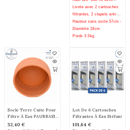
dureté de l'eau. Pour
analyses)
clapets, 12L sans.
Livrée avec 2 cartouches
garantir une efficacité
filtrantes, 2 clapets anti-
optimale, il est
débordement, un robinet
Hauteur sans socle 57cm -
recommandé de
inox, un joint noir
Diamètre 24cm
remplacer la cartouche
antidérapant.
Poids 3.5kg.
dans ce délai. Sans
Bisphénol A (BPA), S
(BPS), F (BPF).
Certification NSF ®
Socle Terre Cuite Pour
Lot De 6 Cartouches
Filtre À Eau PAUBRASIL
Filtrantes À Eau Stéfani
Ceramique
32,40 €
101,64 €