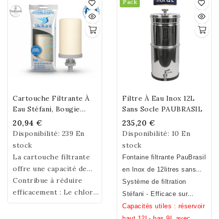
Pack
l'eau. Sans Bisphénol A, S, F.
également servir de support
23.5cm.
Biodégradable.
pour d'autres marques de
fontaines filtrantes.
Cartouche Filtrante À
Filtre À Eau Inox 12L
Eau Stéfani, Bougie
Sans Socle PAUBRASIL
Stéfani
20,94 €
235,20 €
Disponibilité:
239 En
Disponibilité:
10 En
stock
stock
La cartouche filtrante
Fontaine filtrante PauBrasil
offre une capacité de
en Inox de 12litres sans
filtration d’environ
Contribue à réduire
500
socle.
Système de filtration
l d’eau
efficacement : Le chlore
, soit en moyenne
Stéfani - Efficace sur
4 à 6 mois d’utilisation
et Jusqu’à
99.8 % des
,
métaux lourds, pesticides,
Capacités utiles : réservoir
selon la qualité et la
bactéries
chlore, bacteries ... (voir
haut 12L- bas 9L avec