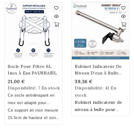
/ Poids 7,2kg
permettent de sécuriser
la jonction entre le
réservoir inférieur et le
robinet, afin que seule
l’eau filtrée s’écoule
dans votre récipient.
Socle Pour Filtre 6L
Robinet Indicateur De
Inox À Eau PAUBRASIL
Niveau D’eau À Bulle
Pour Fontaine Filtrante
21,00 €
39,36 €
Inox 9 L / 12 L
Disponibilité:
7 En stock
Disponibilité:
41 En
stock
Ce socle antidérapant en
Robinet indicateur de
inox est adapté pour
niveau à bulle pour
recevoir les fontaines
Ce support en inox mesure
fontaine filtrante inox
filtrantes à eau en inox de
15.5cm de hauteur et son
PauBrasil et toutes
6L PAUBRASIL. Il peut
diamètre est de 20cm pour
marques.
Visualisez
également servir de support
un poids de 450g.