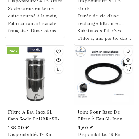
Disponibilité:
4 En stock
Disponibilité:
93 En
Socle creux en terre
stock
cuite tourné à la main,
Durée de vie d'une
idéal pour surélever les
Fabrication artisanale
recharge filtrante :
fontaines en céramique
française. Dimensions :
environ 500 litres. Il est
Substances Filtrées :
PauBrasil. Sa cavité peut
Ø 19,5 cm × H 8,5 cm.
conseillé de changer la
Chlore, une partie des
accueillir jusqu'à 1 kg de
Poids : 1 kg.
recharge filtrante tous
contaminants présents
Pack
quartz, minéraux ou
les 4 à 6 mois selon la
dans certains métaux
aimants selon vos
dureté de l'eau. Sans
lourds, hydrocarbures,
pratiques.
Bisphénol A, S, F.
pesticides, insecticides
Biodégradable.
... Certification NSF ®
Filtre À Eau Inox 6L
Joint Pour Base De
Sans Socle PAUBRASIL
Filtre À Eau 6L Inox
168,00 €
9,60 €
Disponibilité:
19 En
Disponibilité:
19 En