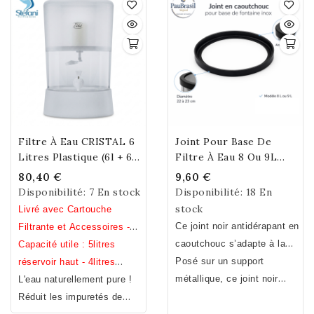
dispositif anti-
Il régule
débordement.
automatiquement le
niveau d’eau filtrée et
évite les écoulements
indésirables lorsque la
cuve basse est pleine.
Filtre À Eau CRISTAL 6
Joint Pour Base De
Litres Plastique (6l + 6l)
Filtre À Eau 8 Ou 9L
Free Bisphenol A,S,F
Inox
80,40 €
9,60 €
Disponibilité:
7 En stock
Disponibilité:
18 En
stock
Livré avec Cartouche
Ce joint noir antidérapant en
Filtrante et Accessoires -
caoutchouc s’adapte à la
Hauteur 41 cm / Diamètre
Capacité utile : 5litres
base du compartiment
Posé sur un support
27 cm / Poids 1.8 kg (avec
réservoir haut - 4litres
inférieur de votre fontaine
métallique, ce
joint noir
cartouche, robinet et
réservoir bas.
L'eau naturellement pure !
inox quelque soit la marque
protègera votre fontaine
clapet).
Réduit les impuretés de
à condition de prêter
inox de tous conflits