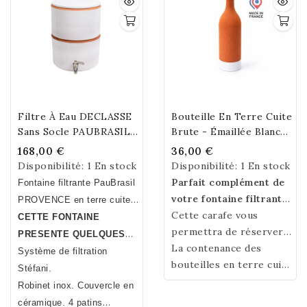
Filtre À Eau DECLASSE
Bouteille En Terre Cuite
Sans Socle PAUBRASIL
Brute - Émaillée Blanche
5L Terre Cuite Émaillée
750 Ml Environ
168,00 €
36,00 €
Blanche
Disponibilité:
1 En stock
Disponibilité:
1 En stock
Parfait complément de
Fontaine filtrante PauBrasil
votre fontaine filtrante,
PROVENCE en terre cuite
la bouteille en terre
Cette carafe vous
émaillée blanche. Fait
CETTE FONTAINE
cuite, faite à la main, de
permettra de réserver
main.Fabrication Française
PRESENTE QUELQUES
fabrication française,
et aérer suffisamment
La contenance des
DEFAUTS MINEURS .
Système de filtration
rafraichira votre eau de
d’eau pour toute la
bouteilles en terre cuite
Stéfani.
4 à 8° Celsius.
journée.
est de plus ou moins 75
Robinet inox. Couvercle en
cl.
céramique. 4 patins