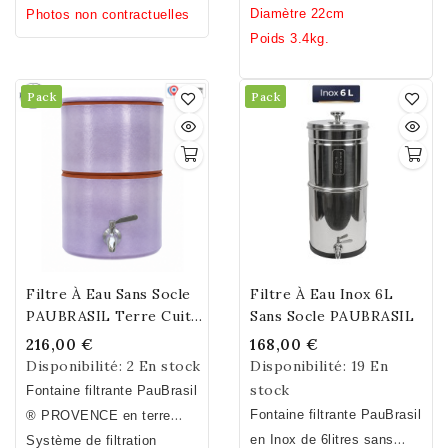
inox, un pied.
Diamètre 22cm
Hauteur sans socle 31cm /
Photos non contractuelles
Poids 3.4kg.
Diamètre 23cm / Poids
7,2kg.
Pack
Pack
Filtre À Eau Sans Socle
Filtre À Eau Inox 6L
PAUBRASIL Terre Cuite
Sans Socle PAUBRASIL
Lilas 5L
216,00 €
168,00 €
Disponibilité:
2 En stock
Disponibilité:
19 En
stock
Fontaine filtrante PauBrasil
Fontaine filtrante PauBrasil
® PROVENCE en terre
en Inox de 6litres sans
cuite émaillée lilas. Fait
Système de filtration