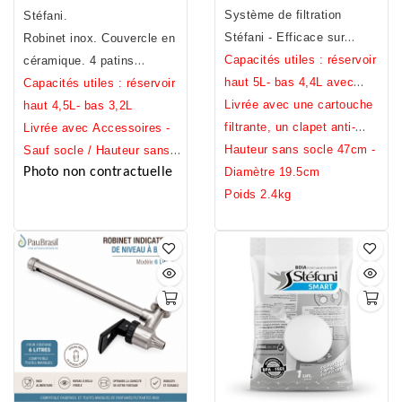
socle
Système de filtration
main. Fabrication Française
Stéfani.
Stéfani - Efficace sur
Robinet inox. Couvercle en
métaux lourds, pesticides,
Capacités utiles : réservoir
céramique. 4 patins
chlore, bacteries ... (voir
haut 5L- bas 4,4L avec
(offerts) à disposer sous la
Capacités utiles : réservoir
analyses)
clapet, 5L sans.
Livrée avec une cartouche
cuve basse.
haut 4,5L- bas 3,2L
filtrante, un clapet anti-
Livrée avec Accessoires -
débordement, un robinet
Hauteur sans socle 47cm -
Sauf socle / Hauteur sans
Photo non contractuelle
inox, un joint noir
Diamètre 19.5cm
socle 31cm / Diamètre
antidérapant.
Poids 2.4kg
23cm / Poids 7,2kg.