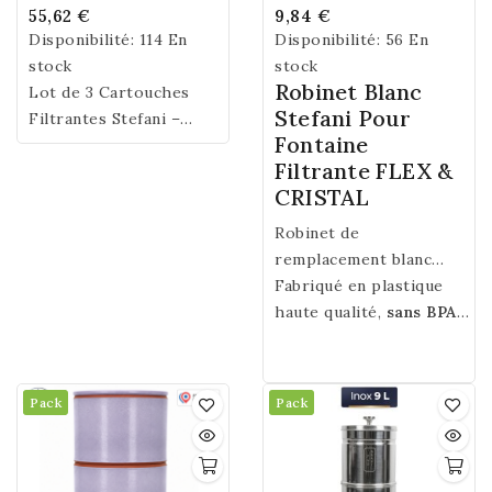
55,62 €
9,84 €
Disponibilité:
114 En
Disponibilité:
56 En
stock
stock
Robinet Blanc
Lot de 3 Cartouches
Stefani Pour
Filtrantes Stefani –
Fontaine
Bougies Filtre à Eau
Filtrante FLEX &
Céramique 0,2 Micron –
CRISTAL
Charbon Actif Noix de
Coco & Argent Colloïdal
Robinet de
– 500 L par Cartouche –
remplacement blanc
Compatible Fontaine
compatible avec les
Fabriqué en plastique
Filtrante 12 à 17 mm -
fontaines filtrantes
haute qualité,
sans BPA,
Certification NSF ®
Stefani en plastique des
sans Bisphénol S ni F
, il
gammes
garantit une utilisation
Flex
et
Cristal
.
sûre et durable pour
Pack
Pack
votre purificateur d’eau.