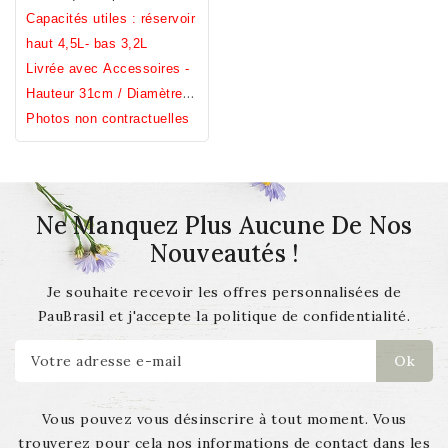
(offerts) à disposer sous la
Capacités utiles : réservoir
cuve basse.
haut 4,5L- bas 3,2L
Livrée avec Accessoires -
Hauteur 31cm / Diamètre
23cm
Photos non contractuelles
Ne Manquez Plus Aucune De Nos
Nouveautés !
Je souhaite recevoir les offres personnalisées de
PauBrasil et j'accepte la politique de confidentialité.
Vous pouvez vous désinscrire à tout moment. Vous
trouverez pour cela nos informations de contact dans les