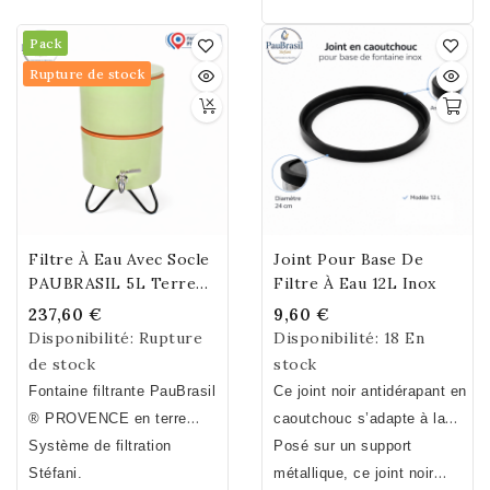
l'eau – Filtre à eau
attention au diamètre
(conductivité électrique,
Economique - Durabilité et
Pack
choisi. Diamètre 22 à 23
corrosion galvanique,
Qualité - Filtre à eau
Rupture de stock
cm.
incompatibilité métallique).
écologique garanti Sans
Bisphénol A, S et F
Filtre À Eau Avec Socle
Joint Pour Base De
PAUBRASIL 5L Terre
Filtre À Eau 12L Inox
Cuite Émaillée Verte
237,60 €
9,60 €
Disponibilité:
Rupture
Disponibilité:
18 En
de stock
stock
Fontaine filtrante PauBrasil
Ce joint noir antidérapant en
® PROVENCE en terre
caoutchouc s’adapte à la
cuite émaillée vert
Système de filtration
base du compartiment
Posé sur un support
pistache. Fait
Stéfani.
inférieur de votre fontaine
métallique, ce
joint noir