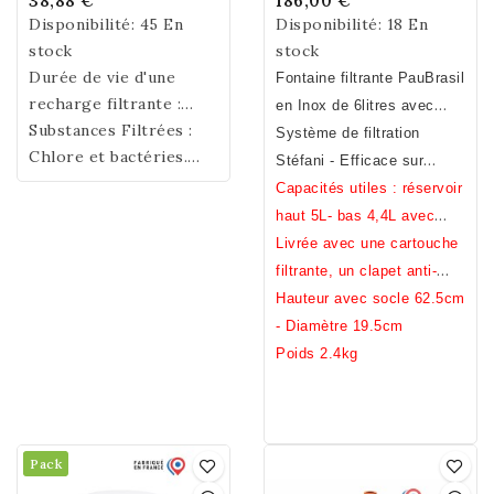
38,88 €
186,00 €
Disponibilité:
45 En
Disponibilité:
18 En
stock
stock
Durée de vie d'une
Fontaine filtrante PauBrasil
recharge filtrante :
en Inox de 6litres avec
environ 500 litres. Il est
Substances Filtrées :
socle.
Système de filtration
conseillé de changer la
Chlore et bactéries.
Stéfani - Efficace sur
recharge filtrante tous
Marque Ceramica
métaux lourds, pesticides,
Capacités utiles : réservoir
les 4 à 6 mois selon la
Stefani; Certification
chlore, bacteries ... (voir
haut 5L- bas 4,4L avec
dureté de l'eau. Sans
NSF ®
analyses)
clapet, 5L sans
Livrée avec une cartouche
Bisphénol A, S, F.
filtrante, un clapet anti-
Biodégradable.
débordement, un robinet
Hauteur avec socle 62.5cm
inox.
- Diamètre 19.5cm
Poids 2.4kg
Pack