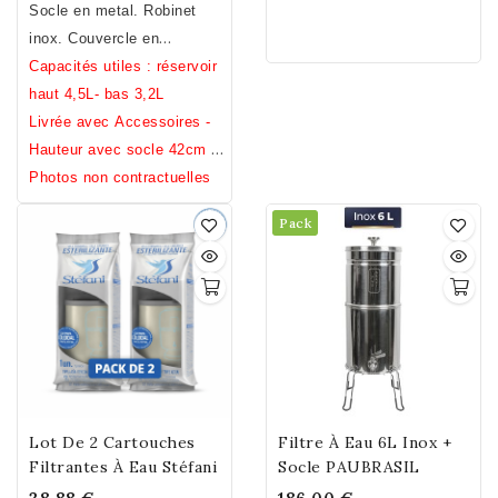
main.Fabrication Française
Socle en metal. Robinet
inox quelque soit la marque
protègera votre fontaine
inox. Couvercle en
à condition de prêter
inox de tous conflits
céramique.
Capacités utiles : réservoir
attention au diamètre
(conductivité électrique,
haut 4,5L- bas 3,2L
choisi. Diamètre 24 cm.
corrosion galvanique,
Livrée avec Accessoires -
incompatibilité métallique).
Hauteur avec socle 42cm /
Hauteur sans socle 31cm /
Photos non contractuelles
Diamètre 23cm / Poids
Pack
7,2kg.
Lot De 2 Cartouches
Filtre À Eau 6L Inox +
Filtrantes À Eau Stéfani
Socle PAUBRASIL