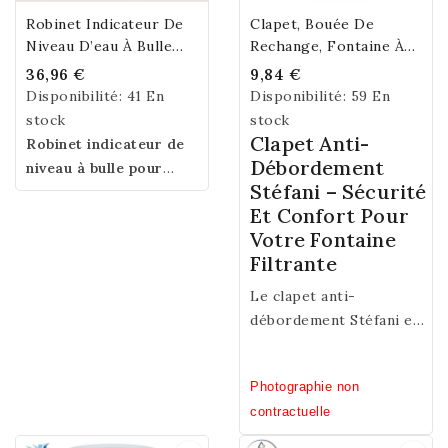
Robinet Indicateur De
Clapet, Bouée De
Niveau D’eau À Bulle
Rechange, Fontaine À
Pour Fontaine Filtrante
Eau Stéfani
36,96 €
9,84 €
Inox 6 L
Disponibilité:
41 En
Disponibilité:
59 En
stock
stock
Clapet Anti-
Robinet indicateur de
Débordement
niveau à bulle pour
Stéfani – Sécurité
fontaine filtrante inox
Et Confort Pour
PauBrasil et toutes
Votre Fontaine
marques.
Visualisez
Filtrante
facilement le niveau
d’eau grâce à son tube
Le clapet anti-
en verre et optimisez la
débordement Stéfani est
capacité utile de votre
un accessoire essentiel
fontaine. Compatible
conçu pour empêcher
avec les modèles 6
Photographie non
tout débordement du
litres.
Attention : ce
contractuelle
réservoir inférieur de
robinet n’est pas un
votre fontaine filtrante.