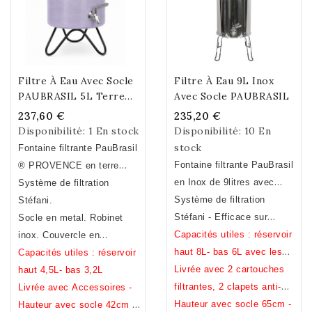
Filtre À Eau Avec Socle
Filtre À Eau 9L Inox
PAUBRASIL 5L Terre
Avec Socle PAUBRASIL
Cuite Émaillée Lilas
237,60 €
235,20 €
Disponibilité:
1 En stock
Disponibilité:
10 En
stock
Fontaine filtrante PauBrasil
Fontaine filtrante PauBrasil
® PROVENCE en terre
en Inox de 9litres avec
cuite émaillée Lilas. Fait
Système de filtration
socle.
Système de filtration
main.Fabrication Française
Stéfani.
Stéfani - Efficace sur
Socle en metal. Robinet
métaux lourds, pesticide,
Capacités utiles : réservoir
inox. Couvercle en
chlore, hydrocarbures,
haut 8L- bas 6L avec les
céramique.
Capacités utiles : réservoir
bacteries ... (voir analyses)
clapets, 8,5L sans.
Livrée avec 2 cartouches
haut 4,5L- bas 3,2L
filtrantes, 2 clapets anti-
Livrée avec Accessoires -
débordement, un robinet
Hauteur avec socle 65cm -
Hauteur avec socle 42cm /