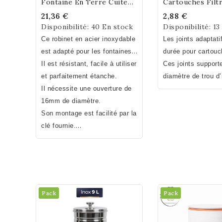
Fontaine En Terre Cuite
Cartouches Filtr
Avec Sa Clé De Montage
Lot De 2
21,36 €
2,88 €
Disponibilité:
40 En stock
Disponibilité:
13
Ce robinet en acier inoxydable
Les joints adaptati
est adapté pour les fontaines
durée pour cartou
en terre cuite Stefani et bien
Il est résistant, facile à utiliser
filtrantes Stefani 
Ces joints support
d'autres distributeurs de
et parfaitement étanche.
d’adapter votre ca
diamètre de trou d’
boissons.
Il nécessite une ouverture de
filtrante dans une 
la cartouche entre 
16mm de diamètre.
filtrante en céram
millimètres.
Ces jo
Son montage est facilité par la
fontaine filtrante i
plus pérennes.
clé fournie.
que la marque Pau
Stefani
.
Pack
Pack