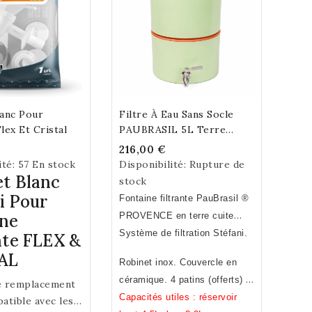
 Pour
Filtre À Eau Sans Socle
d To Cart
Ajouter Au Panier
lex Et Cristal
PAUBRASIL 5L Terre
Cuite Émaillée Verte
216,00 €
ité:
57 En stock
Disponibilité:
Rupture de
t Blanc
stock
i Pour
Fontaine filtrante PauBrasil ®
ine
PROVENCE en terre cuite
émaillée verte. Fait main.
Système de filtration Stéfani.
nte FLEX &
Fabrication Française
AL
Robinet inox. Couvercle en
céramique. 4 patins (offerts) à
e remplacement
disposer sous la cuve basse.
Capacités utiles : réservoir
atible avec les