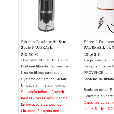
Filtre À Eau Inox 9L Sans
Filtre À Eau Ave
Add To Cart
Add To C
Socle PAUBRASIL
PAUBRASIL 5L T
Cuite Émaillée B
213,60 €
231,60 €
Disponibilité:
10 En stock
Disponibilité:
6 
Fontaine filtrante PauBrasil en
Fontaine filtrante 
Inox de 9litres sans socle.
PROVENCE en terr
Système de filtration Stéfani -
émaillée blanche. 
Système de filtrati
Efficace sur métaux lourds,
main.Fabrication F
Socle en metal. Ro
pesticides, chlore, bacteries
Capacités utiles : réservoir
Couvercle en céra
... (voir analyses)
haut 8L- bas 6L avec clapets,
Capacités utiles : 
8,5L sans.
Livrée avec 2 cartouches
haut 4,5L- bas 3,2
filtrantes, 2 clapets anti-