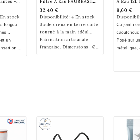
antes -
Filtre À Eau PAUBRASIL
À Eau 12L 
Ceramique
32,40 €
9,60 €
 En stock
Disponibilité:
4 En stock
Disponibil
Socle creux en terre cuite
fs longue
Ce joint noi
tourné à la main, idéal
ches
caoutchouc 
pour surélever les
Fabrication artisanale
permettent
ent un
du comparti
Posé sur un
fontaines en céramique
française. Dimensions : Ø
rtouche
insertion de
votre fonta
métallique,
PauBrasil. Sa cavité peut
19,5 cm × H 8,5 cm. Poids :
fontaine
11 et 21
soit la mar
protègera vo
accueillir jusqu'à 1 kg de
1 kg.
ique ou une
ints sont
prêter atten
de tous conf
quartz, minéraux ou
nox autre
choisi. Dia
électrique, 
aimants selon vos
Brasil ou
galvanique, 
pratiques.
métallique)