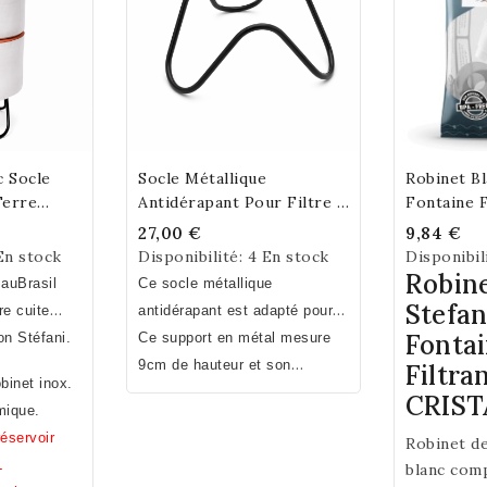
c Socle
Socle Métallique
Robinet Blanc
art
Add To Cart
Ad
erre
Antidérapant Pour Filtre À
Fontaine F
lanche
Eau PAUBRASIL Terre
27,00 €
9,84 €
Cuite
En stock
Disponibilité:
4 En stock
Disponibil
Robine
PauBrasil
Ce socle métallique
Stefan
e cuite
antidérapant est adapté pour
Fonta
Fait
on Stéfani.
recevoir les fontaines à eau
Ce support en métal mesure
rançaise
PAUBRASIL en terre cuite
9cm de hauteur et son
Filtra
binet inox.
gamme PROVENCE. Il peut
diamètre est de 20cm.
CRIST
mique.
également servir de support
réservoir
Robinet d
pour des plats culinaires.
L
blanc comp