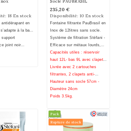
Inox
Socle PAUBRASIL
235,20 €
ité:
18 En stock
Disponibilité:
10 En stock
r antidérapant en
Fontaine filtrante PauBrasil en
s’adapte à la base
Inox de 12litres sans socle.
ment inférieur de
 support
Système de filtration Stéfani -
ine inox quelque
 ce
joint noir
Efficace sur métaux lourds,
que à condition de
tre fontaine inox
pesticides, chlore, bacteries
Capacités utiles : réservoir
tion au diamètre
lits (conductivité
... (voir analyses)
haut 12L- bas 9L avec clapets,
mètre 24 cm.
corrosion
12L sans.
Livrée avec 2 cartouches
incompatibilité
filtrantes, 2 clapets anti-
.
débordement, un robinet inox,
Hauteur sans socle 57cm -
un joint noir antidérapant.
Diamètre 24cm
Poids 3.5kg.
Pack
Rupture de stock